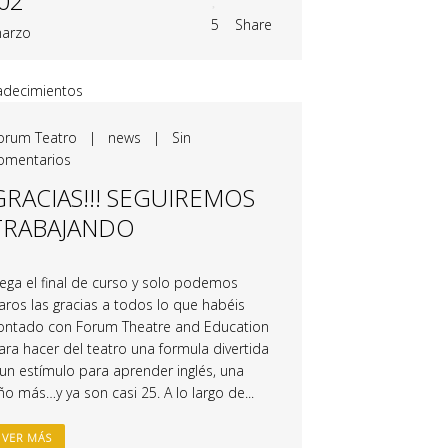
02
5
Share
arzo
orum Teatro
|
news
|
Sin
omentarios
GRACIAS!!! SEGUIREMOS
TRABAJANDO
lega el final de curso y solo podemos
aros las gracias a todos lo que habéis
ontado con Forum Theatre and Education
ara hacer del teatro una formula divertida
 un estímulo para aprender inglés, una
ño más…y ya son casi 25. A lo largo de...
VER MÁS