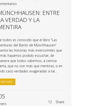
omentarios
MÜNCHHAUSEN: ENTRE
LA VERDAD Y LA
MENTIRA
e todos es conocido que el libro “Las
venturas del Barón de Münchhausen”
uenta las historias más inverosímiles que
amás hayamos podido escuchar, de
anera que todos sabemos, a ciencia
ierta, que no son más que mentiras, o en
odo caso verdades exageradas a tal...
VER MÁS
05
12
Share
nero