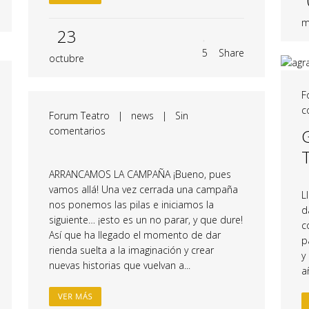
m
23
5
Share
octubre
F
c
Forum Teatro
|
news
|
Sin
comentarios
ARRANCAMOS LA CAMPAÑA ¡Bueno, pues
vamos allá! Una vez cerrada una campaña
L
nos ponemos las pilas e iniciamos la
d
siguiente… ¡esto es un no parar, y que dure!
c
Así que ha llegado el momento de dar
p
rienda suelta a la imaginación y crear
y
nuevas historias que vuelvan a...
a
VER MÁS