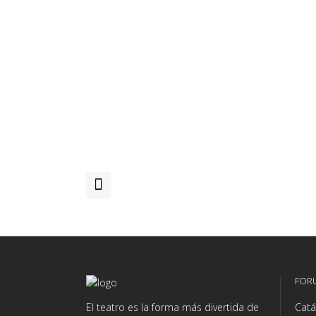
FOR
El teatro es la forma más divertida de
Catá