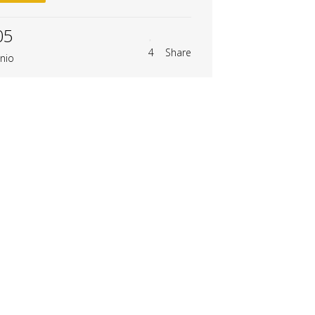
05
4
Share
unio