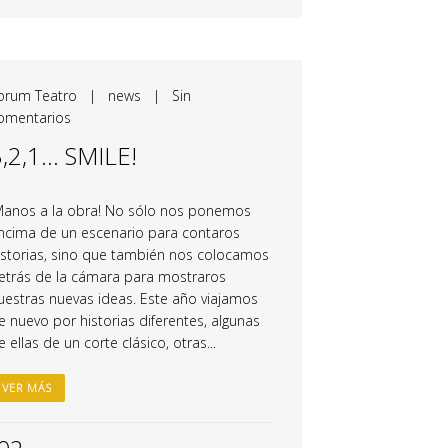
orum Teatro
|
news
|
Sin
omentarios
3,2,1… SMILE!
Manos a la obra! No sólo nos ponemos
ncima de un escenario para contaros
istorias, sino que también nos colocamos
etrás de la cámara para mostraros
uestras nuevas ideas. Este año viajamos
e nuevo por historias diferentes, algunas
e ellas de un corte clásico, otras...
VER MÁS