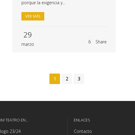
porque la exigencia y...
VER MÁS
29
6
Share
marzo
1
2
3
UM TEATRO EN…
ENLACES
logo 23/24
Contacto