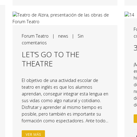
F
Forum Teatro
|
news
|
Sin
c
comentarios
LET’S GO TO THE
THEATRE
¡
e
h
El objetivo de una actividad escolar de
d
teatro en inglés es que los alumnos
n
aprendan, conseguir integrar esta lengua en
d
sus vidas como algo natural y cotidiano.
d
Disfrutar y aprender al mismo tiempo es
posible, pero también es importante su
formación como espectadores. Ante todo...
VER MÁS