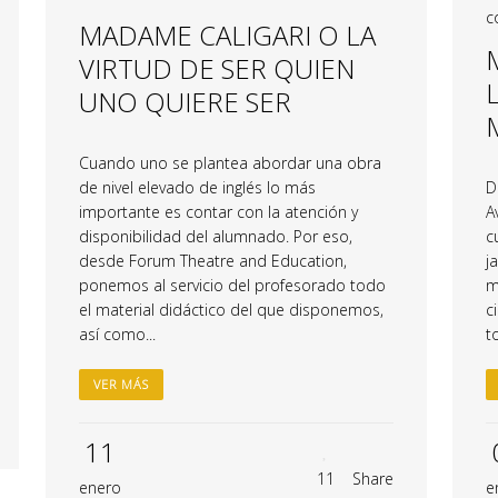
c
MADAME CALIGARI O LA
VIRTUD DE SER QUIEN
UNO QUIERE SER
Cuando uno se plantea abordar una obra
de nivel elevado de inglés lo más
D
importante es contar con la atención y
A
disponibilidad del alumnado. Por eso,
c
desde Forum Theatre and Education,
j
ponemos al servicio del profesorado todo
m
el material didáctico del que disponemos,
c
así como...
t
VER MÁS
11
11
Share
enero
e