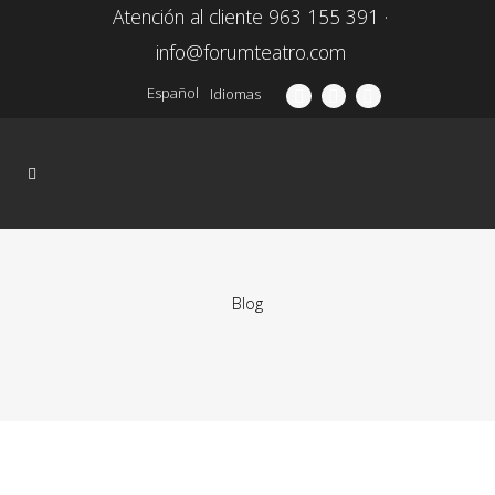
Atención al cliente 963 155 391 ·
info@forumteatro.com
Español
Idiomas
Blog