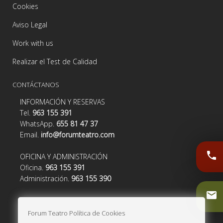
Cookies
Aviso Legal
Work with us
Realizar el Test de Calidad
CONTÁCTANOS
INFORMACIÓN Y RESERVAS
Tel.
963 155 391
WhatsApp.
655 81 47 37
Email.
info@forumteatro.com
phone
OFICINA Y ADMINISTRACIÓN
Oficina.
963 155 391
Administración.
963 155 390
email
Forum Teatro Política de Cookies