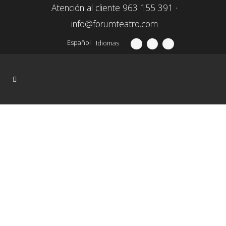
Atención al cliente 963 155 391 ·
info@forumteatro.com
Español
Idiomas