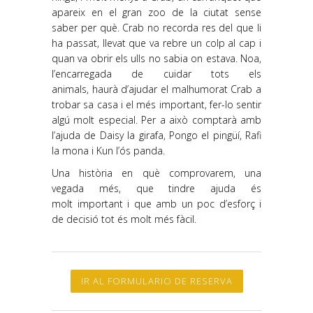
apareix en el gran zoo de la ciutat sense
saber per què. Crab no recorda res del que li
ha passat, llevat que va rebre un colp al cap i
quan va obrir els ulls no sabia on estava. Noa,
l’encarregada de cuidar tots els
animals, haurà d’ajudar el malhumorat Crab a
trobar sa casa i el més important, fer-lo sentir
algú molt especial. Per a això comptarà amb
l’ajuda de Daisy la girafa, Pongo el pingüí, Rafi
la mona i Kun l’ós panda.
Una història en què comprovarem, una
vegada més, que tindre ajuda és
molt important i que amb un poc d’esforç i
de decisió tot és molt més fàcil.
IR AL FORMULARIO DE RESERVA