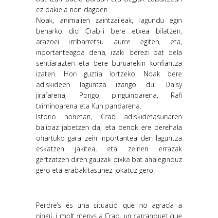
ez dakiela non dagoen.
Noak, animalien zaintzaileak, lagundu egin
beharko dio Crab-i bere etxea bilatzen,
arazoei irribarretsu aurre egiten, eta,
inportanteagoa dena, izaki berezi bat dela
sentiarazten eta bere buruarekin konfiantza
izaten. Hori guztia lortzeko, Noak bere
adiskideen laguntza izango du: Daisy
jirafarena, Pongo pinguinoarena, Rafi
tximinoarena eta Kun pandarena.
Istorio honetan, Crab adiskidetasunaren
balioaz jabetzen da, eta denok ere berehala
ohartuko gara zein inportantea den laguntza
eskatzen jakitea, eta zeinen errazak
gertzatzen diren gauzak pixka bat ahaleginduz
gero eta erabakitasunez jokatuz gero.
Perdre’s és una situació que no agrada a
ningú, i molt menys a Crab, un carranquet que