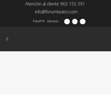
Atención al cliente 963 155 391 ·
info@forumteatro.com
Español
Idiomas