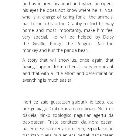
he has injured his head and when he opens
his eyes he does not know where he is. Noa,
who is in charge of caring for all the animals,
has to help Crab the Crabby to find his way
home and most importantly, make him feel
very special. He will be helped by Daisy
the Giraffe, Pongo the Penguin, Rafi the
monkey and Kun the panda bear.
A story that will show us, once again, that
having support from others is very important
and that with a little effort and determination
everything is much easier.
Inori ez zaio gustatzen galdurik ibiltzea, eta
are gutxiago Crab karramarrotxoari. Nola ez
dakiela, hiriko zoologiko nagusian agertu da
bat-batean. Triste sentitzen da, nora ezean,
haserre! Ez da ezertaz oroitzen, ezpada kolpe
bat izan duela buruan eta begiak zabaltzean