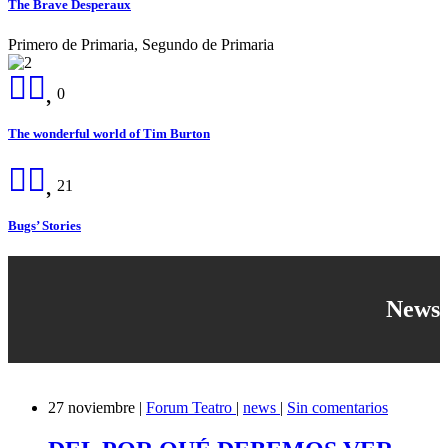
The Brave Desperaux
Primero de Primaria, Segundo de Primaria
0
The wonderful world of Tim Burton
21
Bugs’ Stories
News
27
noviembre
|
Forum Teatro
|
news
|
Sin comentarios