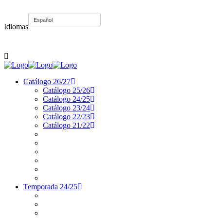
Atención al cliente 963 155 391 · info@forumteatro.com
Español
Idiomas
Catálogo 26/27
Catálogo 25/26
Catálogo 24/25
Catálogo 23/24
Catálogo 22/23
Catálogo 21/22
Temporada 24/25