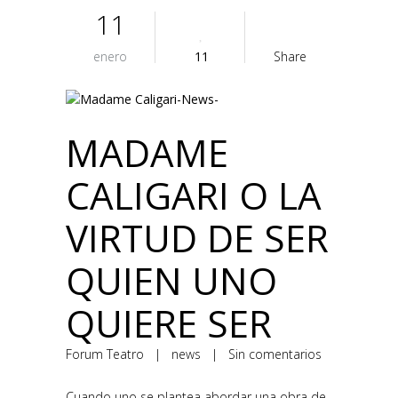
11
enero
11
Share
MADAME
CALIGARI O LA
VIRTUD DE SER
QUIEN UNO
QUIERE SER
Forum Teatro
|
news
|
Sin comentarios
Cuando uno se plantea abordar una obra de