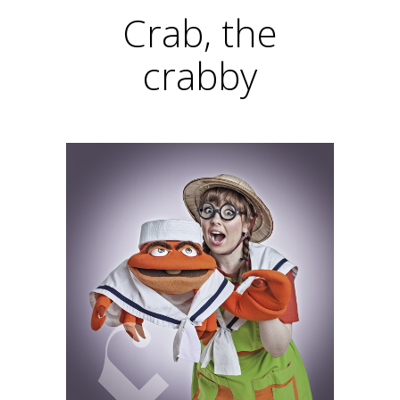
Crab, the
crabby