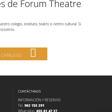
lés de Forum Theatre
8
tro colegio, instituto, teatro o centro cultural. Si
nosotros.
EL CATÁLOGO
CONTÁCTANOS
INFORMACIÓN Y RESERVAS
Tel.
963 155 391
WhatsApp.
655 81 47 37