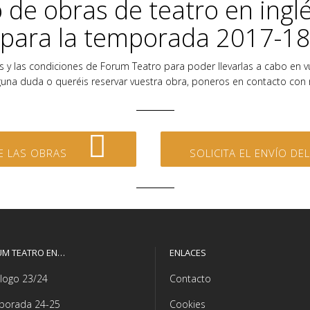
o de obras de teatro en ing
para la temporada 2017-1
 y las condiciones de Forum Teatro para poder llevarlas a cabo en vues
lguna duda o queréis reservar vuestra obra, poneros en contacto con 
E LAS OBRAS
SOLICITA EL ENVÍO D
UM TEATRO EN…
ENLACES
logo 23/24
Contacto
porada 24-25
Cookies