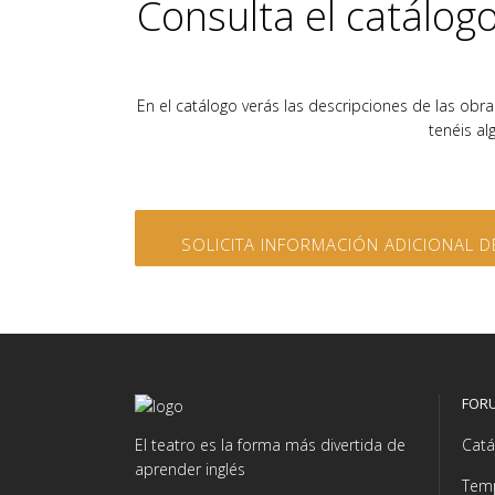
Consulta el catálog
En el catálogo verás las descripciones de las obras
tenéis a
SOLICITA INFORMACIÓN ADICIONAL D
FOR
El teatro es la forma más divertida de
Catá
aprender inglés
Tem